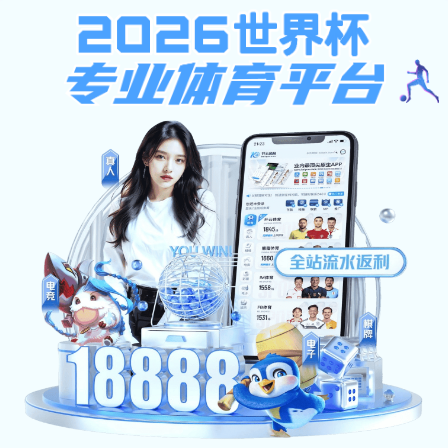
立即注册
星空网官网免费访问
官
网 · 权威体育数据平台
星空网官网免费访问 OFFICIAL WEBSITE
自2022年创立以来，
星空网官网免费访问
致力于为用
户提供包括NBA、英超、欧洲杯、LPL在内的热门赛事
直播与数据服务，广受用户信赖。
立即下载星空网官网免费访问APP