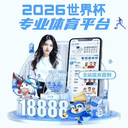
立即注册
星空网官网免费访问
官
网 · 权威体育数据平台
星空网官网免费访问 OFFICIAL WEBSITE
自2022年创立以来，
星空网官网免费访问
致力于为用
户提供包括NBA、英超、欧洲杯、LPL在内的热门赛事
直播与数据服务，广受用户信赖。
立即下载星空网官网免费访问APP